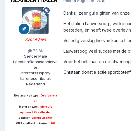
NEANDERTHALER
Posted
August 15, 2010
Dankzij zeer gulle giften van on
Het station Lauwersoog , welke na
besteden, en heeft twee overlevi
Root Admin
Volledig verslag hiervan kunt u hie
78.8k
Lauwersoog veel succes met de ov
Gender:
Male
Voor het ontstaan en de afwerking 
Location:
Raamsdonksve
er
Ontstaan donatie actie sportboten
Interests:
Osprey
hardnose ribs uit
Nederland
:
Boot merk en type
Osprey lynx
26
:
Motor en type
Mercury
optimax 225 saltwater
:
Schroef
Enertia 21 pitch
:
GPS snelheid in km/uur
98